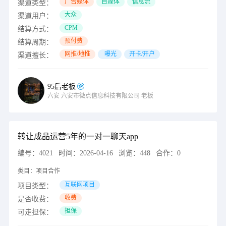
广告媒体
自媒体
信息流
渠道类型：
大众
渠道用户：
CPM
结算方式：
预付费
结算周期：
网推/地推
曝光
开卡/开户
渠道擅长：
95后老板
六安
六安市微点信息科技有限公司
老板
转让成品运营5年的一对一聊天app
编号：
4021
时间：
2026-04-16
浏览：
448
合作：
0
类目：
项目合作
互联网项目
项目类型：
收费
是否收费：
担保
可走担保：