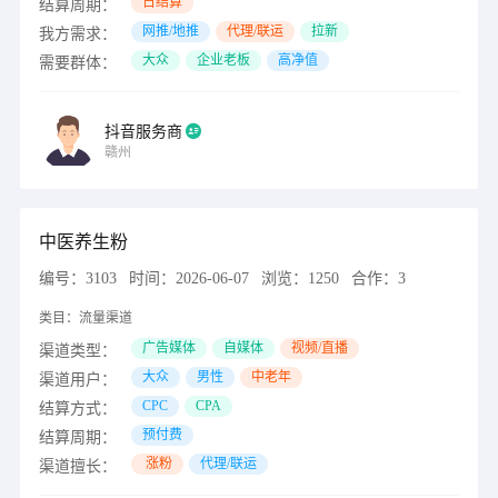
日结算
结算周期：
网推/地推
代理/联运
拉新
我方需求：
大众
企业老板
高净值
需要群体：
抖音服务商
赣州
中医养生粉
编号：
3103
时间：
2026-06-07
浏览：
1250
合作：
3
类目：
流量渠道
广告媒体
自媒体
视频/直播
渠道类型：
大众
男性
中老年
渠道用户：
CPC
CPA
结算方式：
预付费
结算周期：
涨粉
代理/联运
渠道擅长：