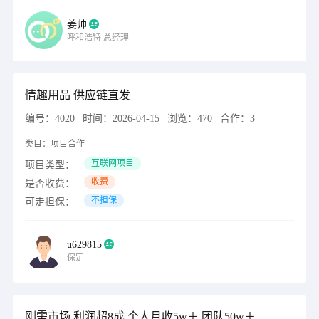
姜帅
呼和浩特
总经理
情趣用品 供应链直发
编号：
4020
时间：
2026-04-15
浏览：
470
合作：
3
类目：
项目合作
互联网项目
项目类型：
收费
是否收费：
不担保
可走担保：
u629815
保定
刚需市场 利润超8成 个人月收5w＋ 团队50w＋