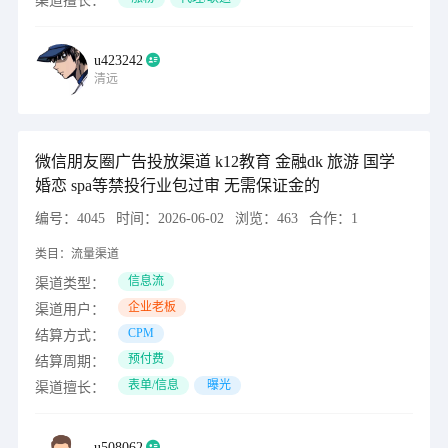
渠道擅长：
u423242
清远
微信朋友圈广告投放渠道 k12教育 金融dk 旅游 国学
婚恋 spa等禁投行业包过审 无需保证金的
编号：
4045
时间：
2026-06-02
浏览：
463
合作：
1
类目：
流量渠道
信息流
渠道类型：
企业老板
渠道用户：
CPM
结算方式：
预付费
结算周期：
表单/信息
曝光
渠道擅长：
u508062