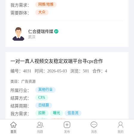
网推/地推
我方需求：
大众
需要群体：
仁合捷瑞传媒
武汉
一对一真人视频交友稳定双端平台寻cps合作
编号：
4031
时间：
2026-05-03
浏览：
501
合作：
4
类目：
广告资源
其他行业
所属行业：
CPA
结算方式：
日结算
结算周期：
拉新
曝光
信息流
我方需求：
男性
中老年
需要群体：
首页
找群
发布
消息
我的