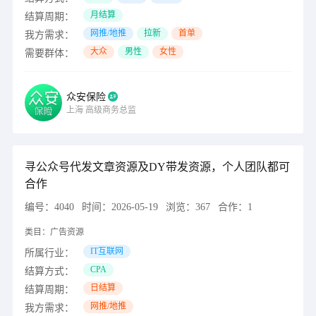
月结算
结算周期：
网推/地推
拉新
首单
我方需求：
大众
男性
女性
需要群体：
众安保险
上海
高级商务总监
寻公众号代发文章资源及DY带发资源，个人团队都可
合作
编号：
4040
时间：
2026-05-19
浏览：
367
合作：
1
类目：
广告资源
IT互联网
所属行业：
CPA
结算方式：
日结算
结算周期：
网推/地推
我方需求：