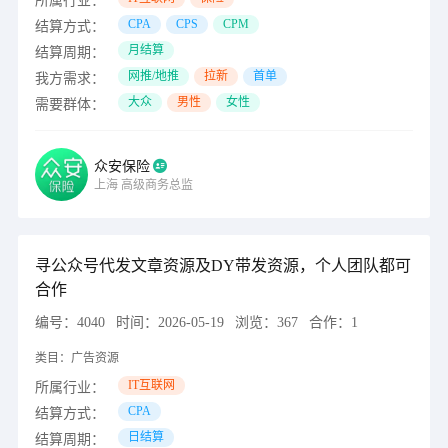
所属行业：
CPA
CPS
CPM
结算方式：
月结算
结算周期：
网推/地推
拉新
首单
我方需求：
大众
男性
女性
需要群体：
众安保险
上海
高级商务总监
寻公众号代发文章资源及DY带发资源，个人团队都可
合作
编号：
4040
时间：
2026-05-19
浏览：
367
合作：
1
类目：
广告资源
IT互联网
所属行业：
CPA
结算方式：
日结算
结算周期：