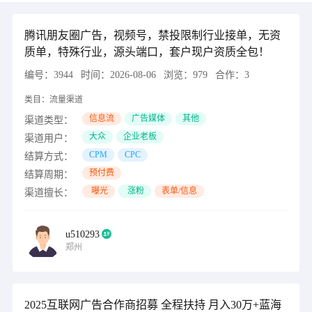
腾讯朋友圈广告，视频号，禁投限制行业接单，无资
质单，特殊行业，源头端口，套户现户资质全包！
编号：
3944
时间：
2026-08-06
浏览：
979
合作：
3
类目：
流量渠道
信息流
广告媒体
其他
渠道类型：
大众
企业老板
渠道用户：
CPM
CPC
结算方式：
预付费
结算周期：
曝光
涨粉
表单/信息
渠道擅长：
u510293
郑州
2025互联网广告合作商招募 全程扶持 月入30万+蓝海