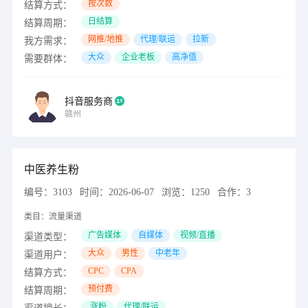
按次数
结算方式：
日结算
结算周期：
网推/地推
代理/联运
拉新
我方需求：
大众
企业老板
高净值
需要群体：
抖音服务商
赣州
中医养生粉
编号：
3103
时间：
2026-06-07
浏览：
1250
合作：
3
类目：
流量渠道
广告媒体
自媒体
视频/直播
渠道类型：
大众
男性
中老年
渠道用户：
CPC
CPA
结算方式：
预付费
结算周期：
涨粉
代理/联运