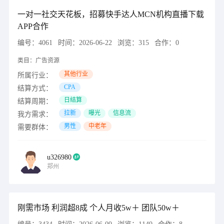
一对一社交天花板，招募快手达人MCN机构直播下载
APP合作
编号：
4061
时间：
2026-06-22
浏览：
315
合作：
0
类目：
广告资源
其他行业
所属行业：
CPA
结算方式：
日结算
结算周期：
拉新
曝光
信息流
我方需求：
男性
中老年
需要群体：
u326980
郑州
刚需市场 利润超8成 个人月收5w＋ 团队50w＋