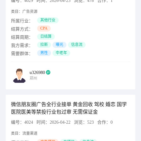
编号：
4029
时间：
2026-04-23
浏览：
478
合作：
1
类目：
广告资源
其他行业
所属行业：
CPA
结算方式：
日结算
结算周期：
拉新
曝光
信息流
我方需求：
男性
中老年
需要群体：
u326980
郑州
微信朋友圈广告全行业接单 黄金回收 驾校 婚恋 国学
医院医美等禁投行业包过审 无需保证金
编号：
4024
时间：
2026-04-22
浏览：
523
合作：
0
类目：
流量渠道