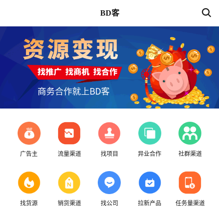
BD客
广告主
流量渠道
找项目
异业合作
社群渠道
找货源
销货渠道
找公司
拉新产品
任务量渠道