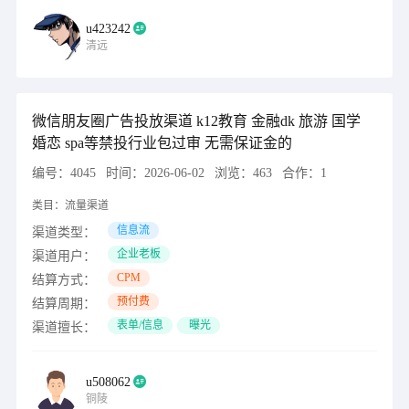
u423242
清远
微信朋友圈广告投放渠道 k12教育 金融dk 旅游 国学
婚恋 spa等禁投行业包过审 无需保证金的
编号：
4045
时间：
2026-06-02
浏览：
463
合作：
1
类目：
流量渠道
信息流
渠道类型：
企业老板
渠道用户：
CPM
结算方式：
预付费
结算周期：
表单/信息
曝光
渠道擅长：
u508062
铜陵