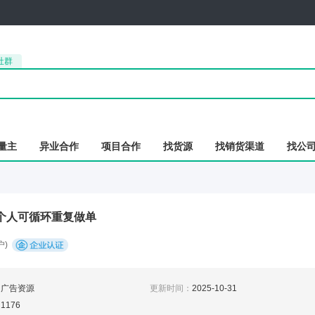
社群
量主
异业合作
项目合作
找货源
找销货渠道
找公
 个人可循环重复做单
)
：
广告资源
更新时间：
2025-10-31
：
1176