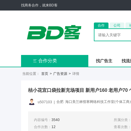
找商务合作，就来BD客
合作
公司
合作分类
找广告主
找流

当前位置：
首页
>
广告资源
>
详情
桔小花宜口袋拉新充场项目 新用户160 老用户70
合肥
海口美兰林惜寒网络科技工作室(个体工商户
u507103
|
内容编号：
3540
所属分类
合作次数：
12
查看次数