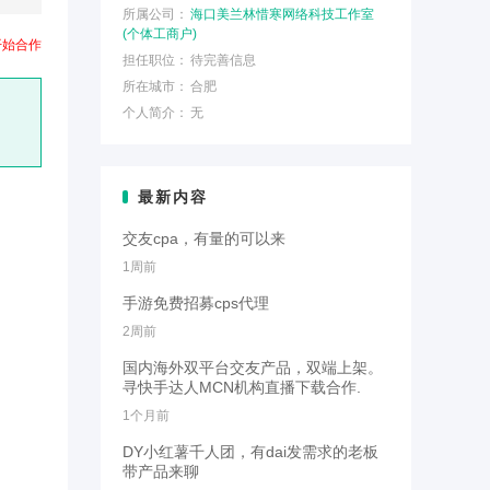
所属公司：
海口美兰林惜寒网络科技工作室
(个体工商户)
开始合作
担任职位：
待完善信息
所在城市：
合肥
个人简介：
无
最新内容
交友cpa，有量的可以来
1周前
手游免费招募cps代理
2周前
国内海外双平台交友产品，双端上架。
寻快手达人MCN机构直播下载合作.
1个月前
DY小红薯千人团，有dai发需求的老板
带产品来聊