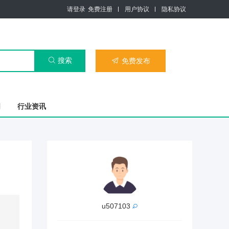
请登录
免费注册
用户协议
隐私协议
搜索

免费发布

司
行业资讯
u507103