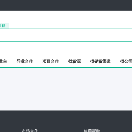
社群
量主
异业合作
项目合作
找货源
找销货渠道
找公
市场合作
使用帮助