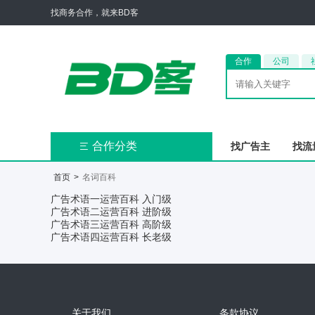
找商务合作，就来BD客
合作
公司
合作分类
找广告主
找流

首页
>
名词百科
广告术语一
运营百科 入门级
广告术语二
运营百科 进阶级
广告术语三
运营百科 高阶级
广告术语四
运营百科 长老级
关于我们
条款协议