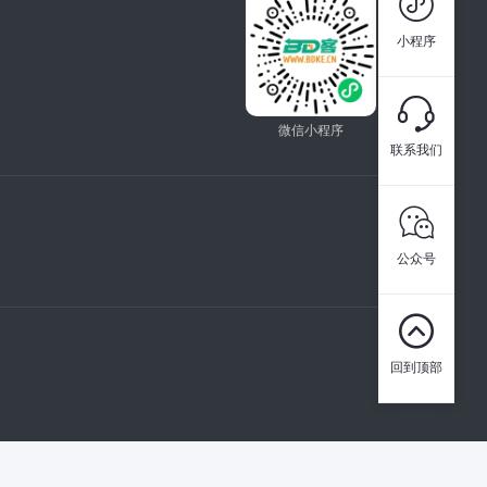

小程序

微信小程序
联系我们

公众号

回到顶部