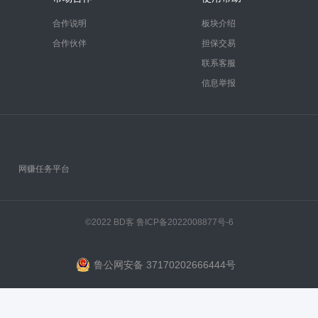
合作说明
板块介绍
合作伙伴
担保交易
联系客服
信息举报
网赚任务平台
©2022 BD客
鲁ICP备2022008877号-6
鲁公网安备 37170202666444号